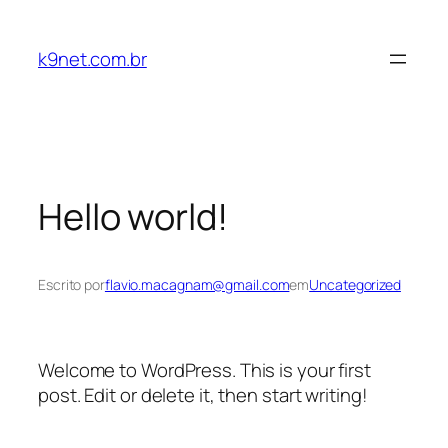
Pular
para
k9net.com.br
o
conteúdo
Hello world!
Escrito por
flavio.macagnam@gmail.com
em
Uncategorized
Welcome to WordPress. This is your first
post. Edit or delete it, then start writing!